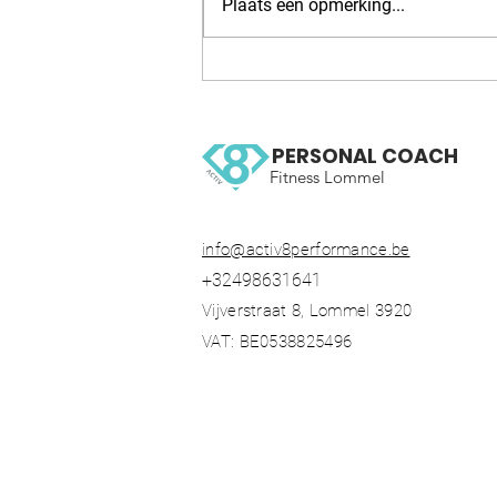
Plaats een opmerking...
WOW 126 OCR, Trail running
workout
PERSONAL COACH
Fitness Lommel
info@activ8performance.be
+32498631641
Vijverstraat 8, Lommel 3920
VAT: BE0538825496