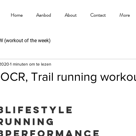
Home
Aanbod
About
Contact
More
(workout of the week)
 2020
1 minuten om te lezen
CR, Trail running worko
8lifestyle
running
8performance