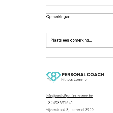
Opmerkingen
Plaats een opmerking...
WOW 126 OCR, Trail running
workout
PERSONAL COACH
Fitness Lommel
info@activ8performance.be
+32498631641
Vijverstraat 8, Lommel 3920