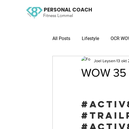
PERSONAL COACH
Fitness Lommel
All Posts
Lifestyle
OCR WOW 
Joel Leysen
13 okt
WOW 35 O
#activ
#trail
#activ