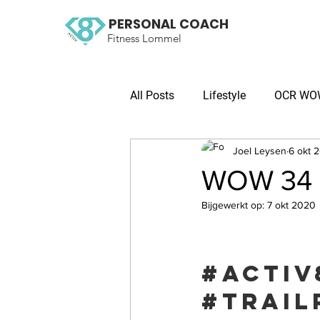
PERSONAL COACH
Fitness Lommel
All Posts
Lifestyle
OCR WOW 
Joel Leysen
6 okt 
WOW 34 O
Bijgewerkt op:
7 okt 2020
#activ
#trail