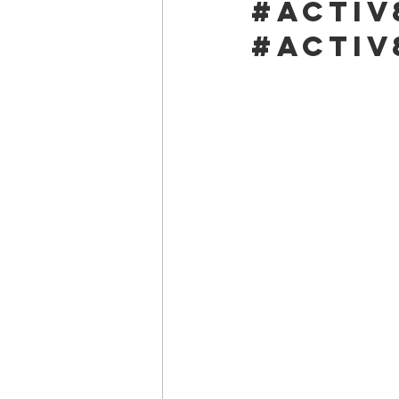
#activ
#activ