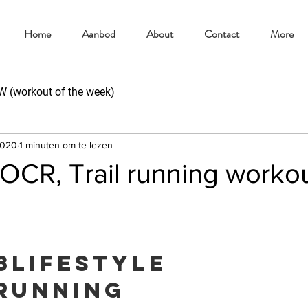
Home
Aanbod
About
Contact
More
(workout of the week)
2020
1 minuten om te lezen
CR, Trail running worko
8lifestyle
running