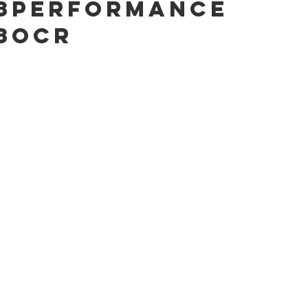
8performance
8ocr