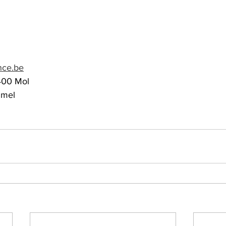
nce.be
400 Mol
mmel