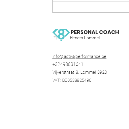
WOW 126 OCR, Trail running
workout
PERSONAL COACH
Fitness Lommel
info@activ8performance.be
+32498631641
Vijverstraat 8, Lommel 3920
VAT: BE0538825496