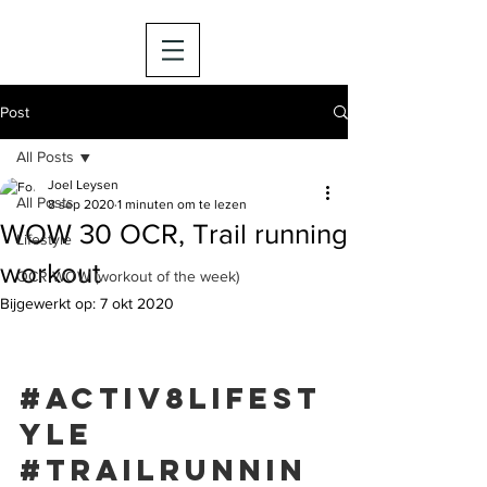
Post
All Posts
Joel Leysen
All Posts
8 sep 2020
1 minuten om te lezen
WOW 30 OCR, Trail running
Lifestyle
workout
OCR WOW (workout of the week)
Bijgewerkt op:
7 okt 2020
#activ8lifest
yle
#trailrunnin