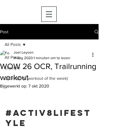
Post
All Posts
Joel Leysen
All Posts
11 aug 2020
1 minuten om te lezen
WOW 26 OCR, Trailrunning
Lifestyle
workout
OCR WOW (workout of the week)
Bijgewerkt op:
7 okt 2020
#activ8lifest
yle