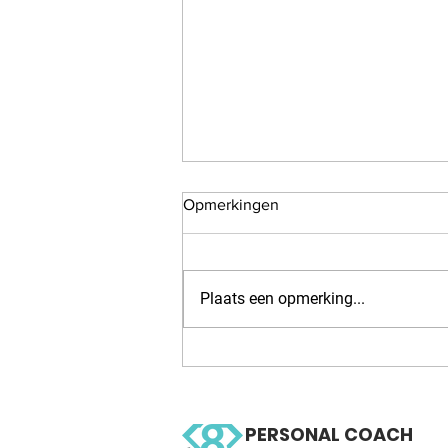
Opmerkingen
Plaats een opmerking...
WOW 126 OCR, Trail running
workout
PERSONAL COACH