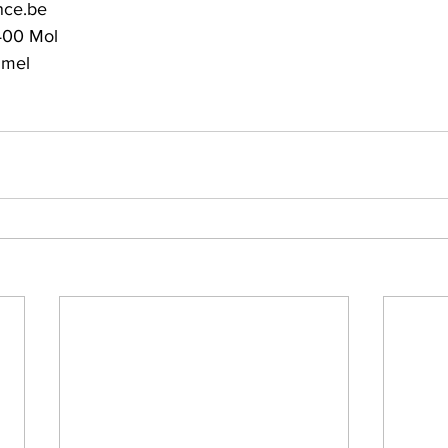
nce.be
400 Mol
mmel