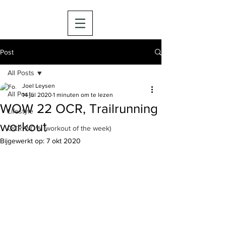
Post
All Posts
Joel Leysen
All Posts
14 jul 2020
1 minuten om te lezen
WOW 22 OCR, Trailrunning
Lifestyle
workout
OCR WOW (workout of the week)
Bijgewerkt op:
7 okt 2020